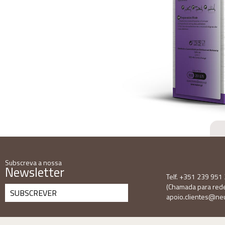
Subscreva a nossa
Newsletter
Telf. +351 239 951
(Chamada para rede 
SUBSCREVER
apoio.clientes@neu