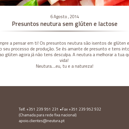
6 Agosto , 2014
Presuntos neutura sem glúten e lactose
pre a pensar em ti! Os presuntos neutura são isentos de glúten 
o seu processo de produção. Se és amante de presunto e tens into
ao glúten agora já não tens desculpa. A neutura a melhorar a tua q
vida!
Neutura….eu, tu e a natureza!
Telf. +351 239 951 231 •Fax +351 239 952 932
(Chamada para rede fixa nacional)
apoio.clientes@neutura.pt