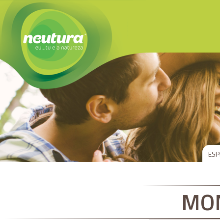
ESP
MO