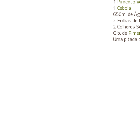
1
Pimento V
1
Cebola
650ml de Á
2 Folhas de 
2 Colheres 
Q.b. de
Pime
Uma pitada 