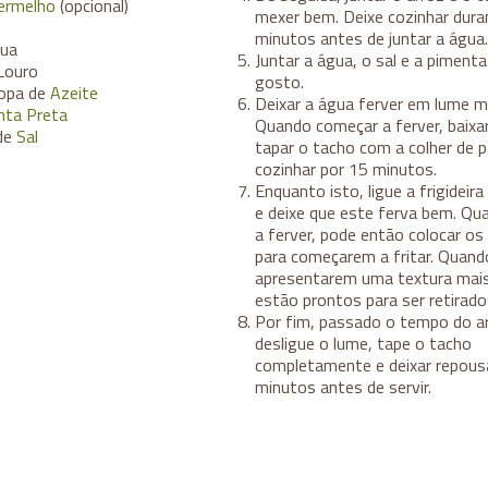
ermelho
(opcional)
mexer bem. Deixe cozinhar dura
minutos antes de juntar a água.
gua
Juntar a água, o sal e a pimenta
Louro
gosto.
Sopa de
Azeite
Deixar a água ferver em lume m
nta Preta
Quando começar a ferver, baixar
de
Sal
tapar o tacho com a colher de p
cozinhar por 15 minutos.
Enquanto isto, ligue a frigideir
e deixe que este ferva bem. Qu
a ferver, pode então colocar os
para começarem a fritar. Quand
apresentarem uma textura mais
estão prontos para ser retirado
Por fim, passado o tempo do ar
desligue o lume, tape o tacho
completamente e deixar repous
minutos antes de servir.