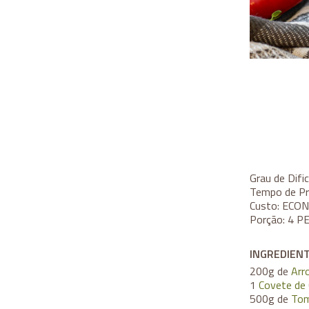
Grau de Difi
Tempo de Pr
Custo:
ECON
Porção:
4 P
INGREDIENT
200g de
Arr
1
Covete de 
500g de
To