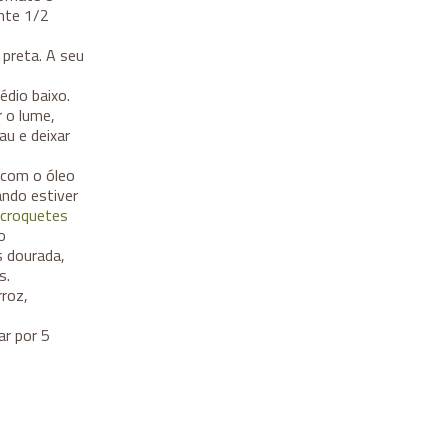
nte 1/2
 preta. A seu
édio baixo.
 o lume,
au e deixar
a com o óleo
ando estiver
croquetes
o
 dourada,
s.
roz,
ar por 5