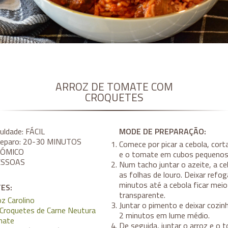
ARROZ DE TOMATE COM
CROQUETES
culdade:
FÁCIL
MODE DE PREPARAÇÃO:
eparo:
20-30 MINUTOS
Comece por picar a cebola, cort
ÓMICO
e o tomate em cubos pequenos
ESSOAS
Num tacho juntar o azeite, a ce
as folhas de louro. Deixar refog
minutos até a cebola ficar meio
ES:
transparente.
oz Carolino
Juntar o pimento e deixar cozinh
Croquetes de Carne Neutura
2 minutos em lume médio.
mate
De seguida, juntar o arroz e o 